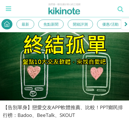
最新
焦點新聞
開箱評測
優惠/活動
【告別單身】戀愛交友APP軟體推薦、比較！PPT鄉民排
行榜：Badoo、BeeTalk、SKOUT