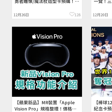
勇者雕像/魔法杖造型卡預購！時
一覽！三
間、價格
怪
12月26日
128
12月20日
【蘋果新品】MR裝置「Apple
【棒球1
Vision Pro」規格整理！價格、
紀念卡預