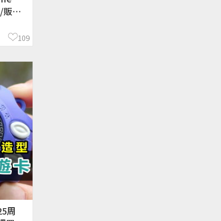
/販售
109
5周