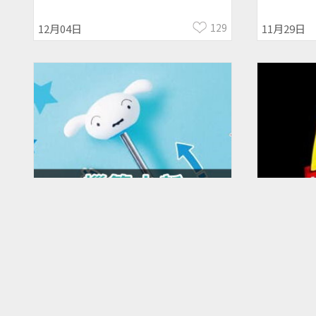
哪裡買
129
12月04日
11月29日
【蠟筆小新悠遊卡】小白伸縮
【麥當勞
SuperCard造型卡開賣！哪裡
價目表！
買、價格
品