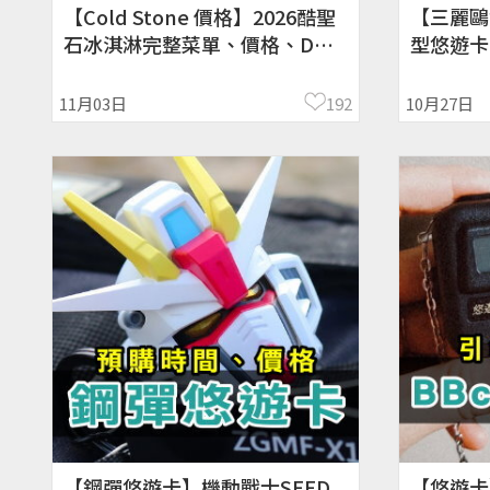
【Cold Stone 價格】2026酷聖
【三麗鷗
石冰淇淋完整菜單、價格、DM
型悠遊卡
目錄、品項、新品、酷聖石價格
11、全
11月03日
192
10月27日
【鋼彈悠遊卡】機動戰士SEED
【悠遊卡