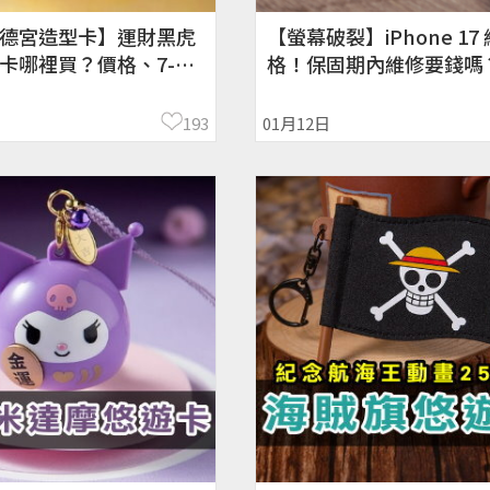
德宮造型卡】運財黑虎
【螢幕破裂】iPhone 17
卡哪裡買？價格、7-11/
格！保固期內維修要錢嗎
玻璃/電池
193
01月12日