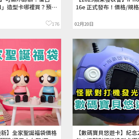
all」造型卡哪裡買？預購
16e 正式發布！價格/規格
格
日期/６大亮點
176
02月20日
4最新】全家聖誕福袋價格
【數碼寶貝悠遊卡】紀念2