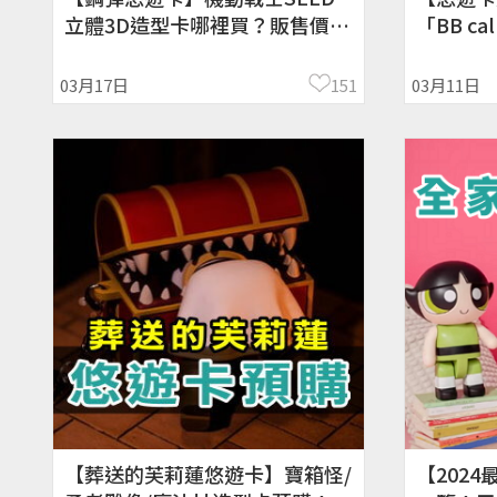
立體3D造型卡哪裡買？販售價
「BB c
格/預購時間
時間、價
03月17日
151
03月11日
【葬送的芙莉蓮悠遊卡】寶箱怪/
【202