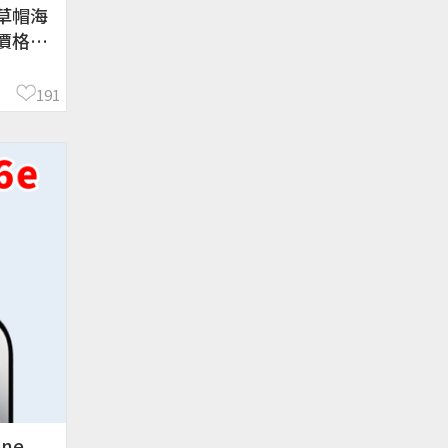
草帽海
價格、
191
ne