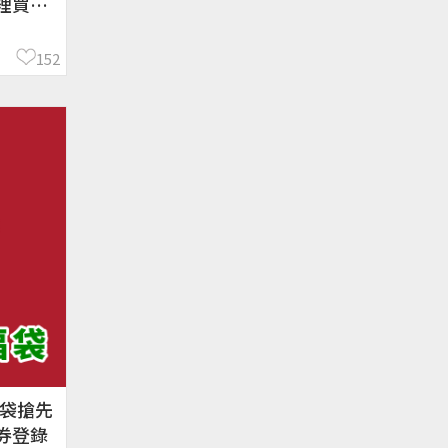
裡買？
152
福袋搶先
券登錄