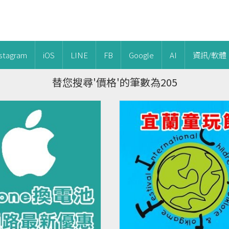
nstagram
iOS
LINE
FB
Google
AI
資訊/軟體
替您搜尋'價格'的筆數為205