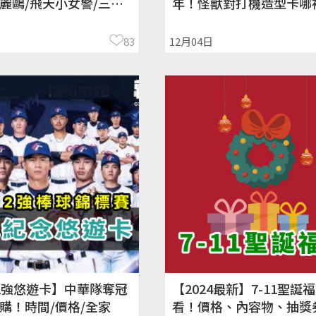
麗鷗/飛天小女警/三眼
年！怪獸對打機造型卡哪
售價、時間
83
12月04日
2強悠遊卡】中華隊奪冠
【2024最新】7-11聖誕
購！時間/價格/全家
看！價格、內容物、抽獎