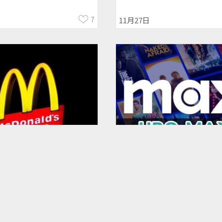
7
11月27日
菜單】2026麥當勞優惠
【華納串流】如何訂閱HB
套餐漲價、買1送1、新
Max？台灣價格/方案/台
大