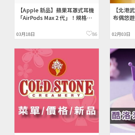
【Apple 新品】蘋果耳罩式耳機
【北港武
「AirPods Max 2 代」！規格、
布偶悠遊
開賣時間
預購時間
03月18日
86
02月03日