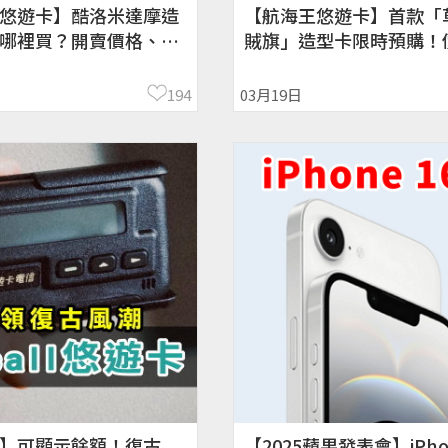
悠遊卡】酷洛米達摩造
【航海王悠遊卡】首款「
哪裡買？開賣價格、7-
賊旗」造型卡限時預購！
家
開賣時間
194
03月19日
】可顯示餘額！復古
【2025蘋果發表會】iPho