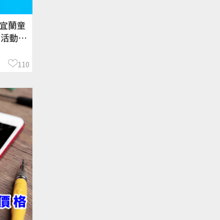
年宜蘭童
活動/
110