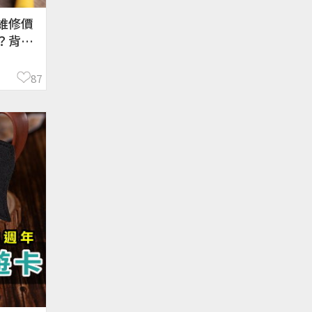
 維修價
？背面
87