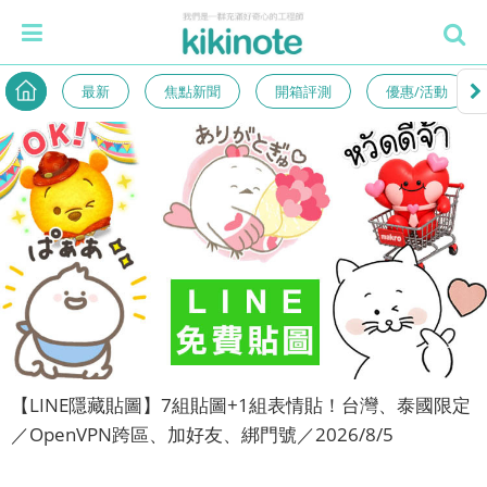
最新
焦點新聞
開箱評測
優惠/活動
【LINE隱藏貼圖】7組貼圖+1組表情貼！台灣、泰國限定
／OpenVPN跨區、加好友、綁門號／2026/8/5