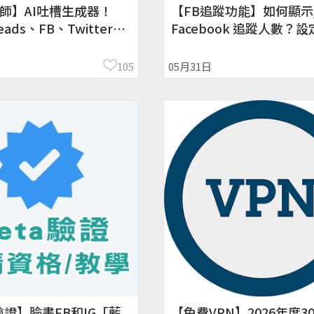
師】AI吐槽生成器！
【FB追蹤功能】如何顯示
eads、FB、Twitter都
Facebook 追蹤人數？
105
05月31日
驗證】臉書FB和IG「藍
【免費VPN】2026年度3