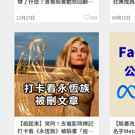
做了什麼？查看臉書動態回顧！
社團成員
Facebook、教學
答問題、
12月27日
159
09月15日
【祖起來】哭阿！去電影院標記
【臉書改名
打卡看《永恆族》被臉書「祖
名字Me