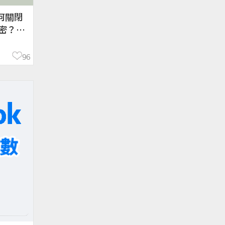
如何關閉
加密？看
96