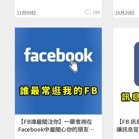
止」！
184
11月09日
10月29日
【FB誰最關注你】一鍵查詢在
【FB 
Facebook中最關心你的朋友！
讓訊息冒
最常逛我的臉書好友、檢視網頁
盒！iOS／