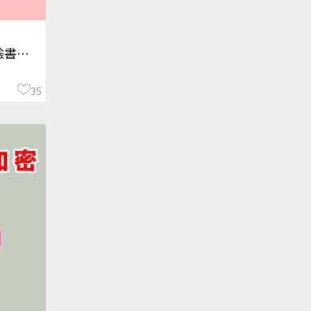
臉書改
35