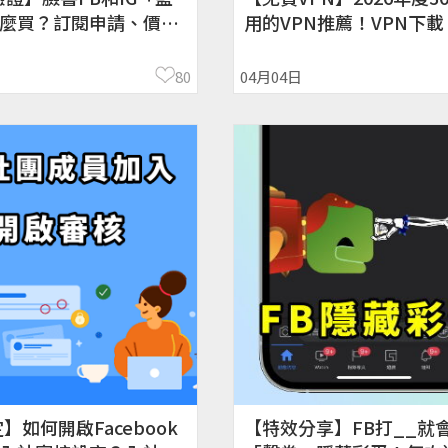
麼買？訂閱申請、價格/
用的VPN推薦！VPN下載
APP、電腦、手機VPN
看劇、美國、韓國、日本
80
04月04日
】如何開啟Facebook
【特效分享】FB打__就