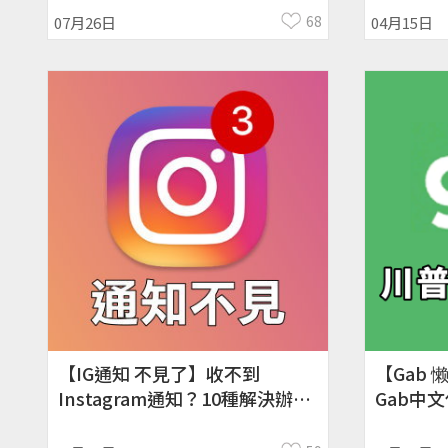
原始碼
68
07月26日
04月15日
【IG通知 不見了】收不到
【Gab
Instagram通知？10種解決辦法
Gab中
分享！方法 推薦、小技巧
天地、社交