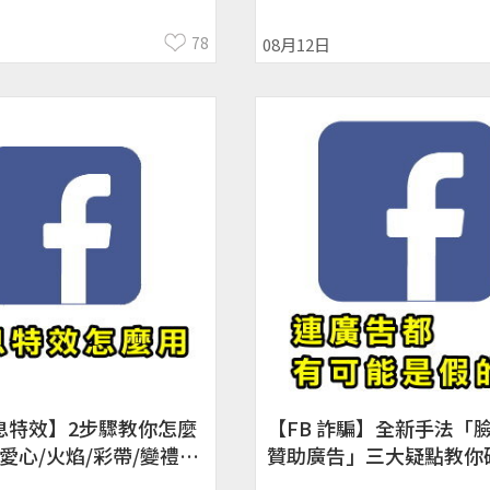
事曆、貼文移轉到Googl
78
08月12日
訊息特效】2步驟教你怎麼
【FB 詐騙】全新手法「
愛心/火焰/彩帶/變禮物
贊助廣告」三大疑點教你
Android
Facebook、假網站