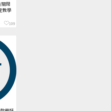
/關閉
設定教學
109
0款最好