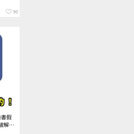
e
90
臉書假
破解！