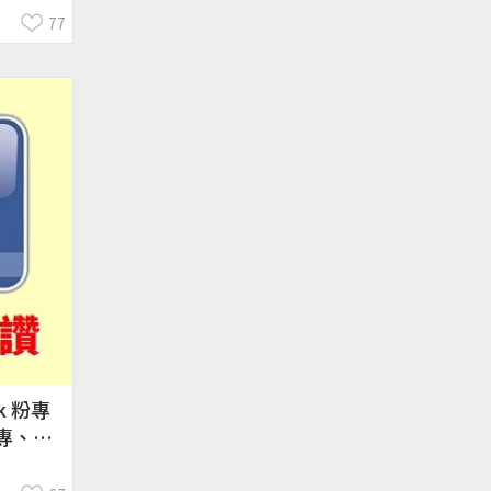
77
k 粉專
專、新
性升級