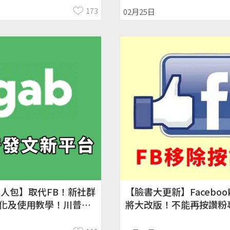
173
02月25日
 懒人包】取代FB！新社群
【臉書大更新】Faceboo
文化及使用教學！川普新
將大改版！不能再按讚粉
網站、Twitter
版外觀、管理工具、安全