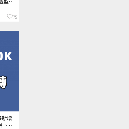
造型都
75
書新增
片、行