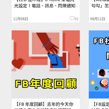
光設定！電話、訊息、閃爍通知
勾勾」怎
功能
11月08日
83
08月11日
【FB 年度回顧】去年的今天你
【FB設定