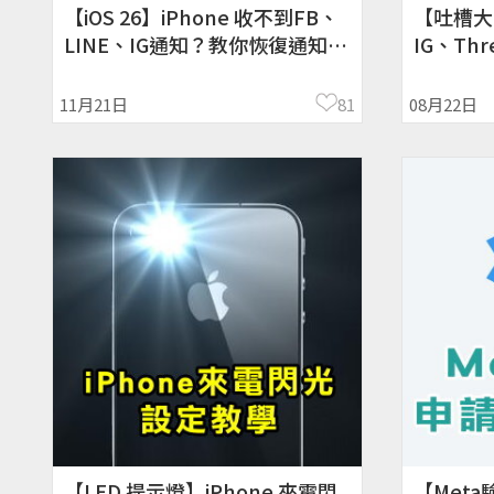
【iOS 26】iPhone 收不到FB、
【吐槽大
LINE、IG通知？教你恢復通知設
IG、Thr
定！
能玩！
11月21日
81
08月22日
【LED 提示燈】iPhone 來電閃
【Meta