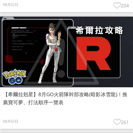
08月02日
204
【希爾拉剋星】8月GO火箭隊幹部攻略(暗影冰雪龍)！推
薦寶可夢、打法順序一覽表
08月02日
261