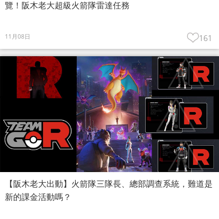
覽！阪木老大超級火箭隊雷達任務
11月08日
161
【阪木老大出動】火箭隊三隊長、總部調查系統，難道是
新的課金活動嗎？