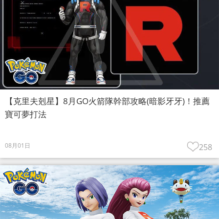
【克里夫剋星】8月GO火箭隊幹部攻略(暗影牙牙)！推薦
寶可夢打法
08月01日
258