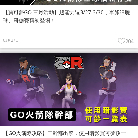
【寶可夢GO 三月活動】超能力週3/27-3/30，單卵細胞
球、哥德寶寶初登場！
03月27日
204
【GO火箭隊攻略】三幹部出擊，使用暗影寶可夢攻一