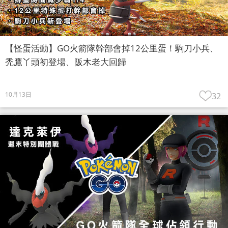
【怪蛋活動】GO火箭隊幹部會掉12公里蛋！駒刀小兵、
禿鷹丫頭初登場、阪木老大回歸
10月13日
32