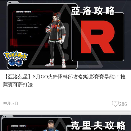
【亞洛剋星】8月GO火箭隊幹部攻略(暗影寶寶暴龍)！推
薦寶可夢打法
08月02日
286