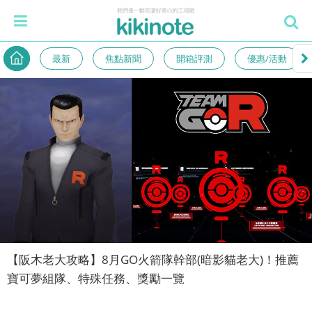
最新
焦點新聞
開箱評測
優惠/活動
【阪木老大攻略】8月GO火箭隊幹部(暗影貓老大)！推薦
寶可夢組隊、特殊任務、獎勵一覽