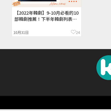
【2022年韓劇】9-10月必看的10
部韓劇推薦！下半年韓劇列表｜
小女子、王后傘下、千元律師、
一當百管家
10月31日
24