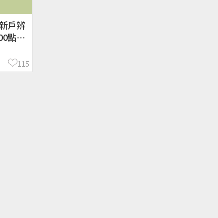
 新戶辨
00點！
INE
115