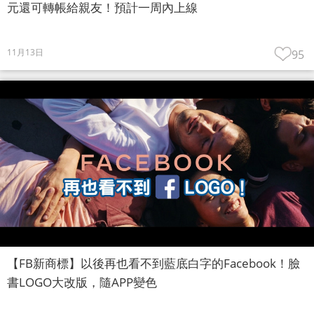
元還可轉帳給親友！預計一周內上線
11月13日
95
【FB新商標】以後再也看不到藍底白字的Facebook！臉
書LOGO大改版，隨APP變色