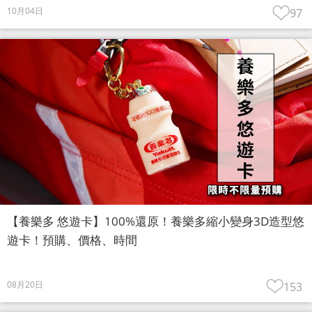
10月04日
97
【養樂多 悠遊卡】100%還原！養樂多縮小變身3D造型悠
遊卡！預購、價格、時間
08月20日
153