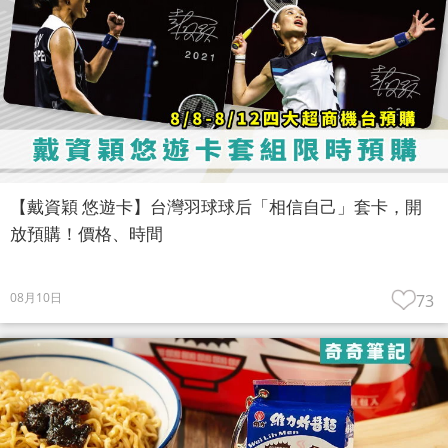
【戴資穎 悠遊卡】台灣羽球球后「相信自己」套卡，開
放預購！價格、時間
08月10日
73