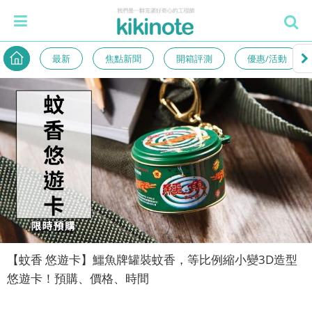
最新
焦點新聞
開箱評測
優惠/活動
【蚊香 悠遊卡】鱷魚牌罐裝蚊香，等比例縮小變3D造型
悠遊卡！預購、價格、時間