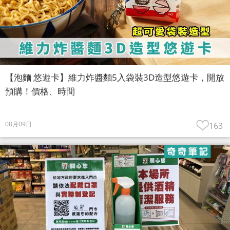
【泡麵 悠遊卡】維力炸醬麵5入袋裝3D造型悠遊卡，開放
預購！價格、時間
08月09日
163