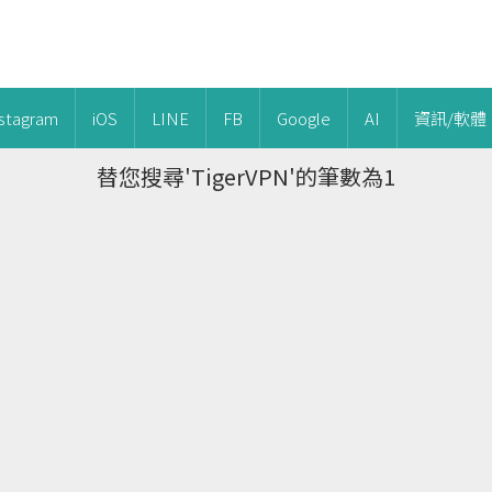
nstagram
iOS
LINE
FB
Google
AI
資訊/軟體
替您搜尋'TigerVPN'的筆數為1