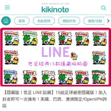
最新
焦點新聞
開箱評測
優惠/活動
【隱藏版！世足 LINE 貼圖】15組足球祕密隱藏版！加入
好友即可一次擁有！美國、巴西、澳洲限定/OpenVPN跨
區