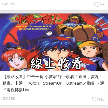
03月07日
98
【網路收看】中華一番-小當家 線上收看！直播，實況！
動畫、卡通！Twitch、StreamUP／Ustream／動畫 卡通
／電視轉播Live
03月25日
113